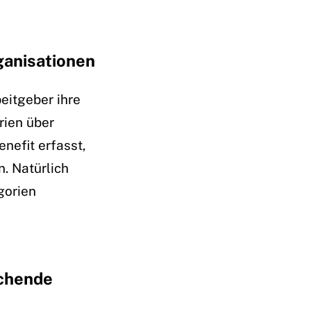
ganisationen
beitgeber ihre
rien über
nefit erfasst,
. Natürlich
gorien
uchende