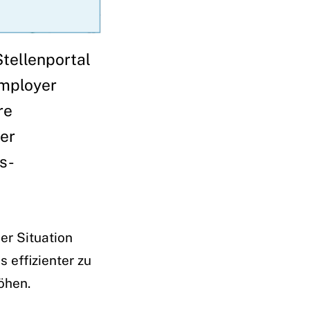
Stellenportal
Employer
re
der
s-
er Situation
 effizienter zu
öhen.