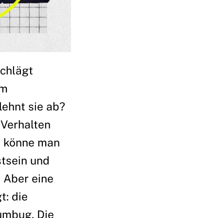
chlägt
im
ehnt sie ab?
 Verhalten
h könne man
tsein und
 Aber eine
t: die
umbug. Die