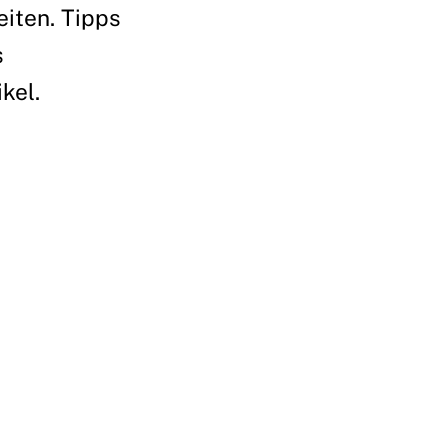
iten. Tipps
s
kel.